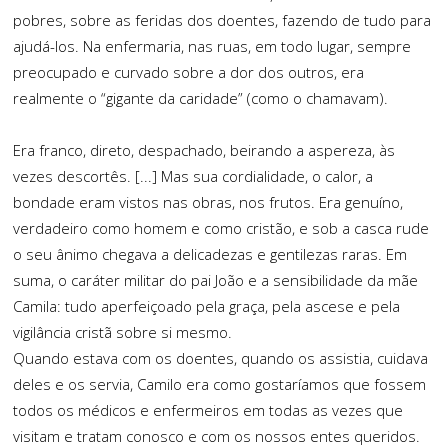
pobres, sobre as feridas dos doentes, fazendo de tudo para
ajudá-los. Na enfermaria, nas ruas, em todo lugar, sempre
preocupado e curvado sobre a dor dos outros, era
realmente o “gigante da caridade” (como o chamavam).
Era franco, direto, despachado, beirando a aspereza, às
vezes descortês. [...] Mas sua cordialidade, o calor, a
bondade eram vistos nas obras, nos frutos. Era genuíno,
verdadeiro como homem e como cristão, e sob a casca rude
o seu ânimo chegava a delicadezas e gentilezas raras. Em
suma, o caráter militar do pai João e a sensibilidade da mãe
Camila: tudo aperfeiçoado pela graça, pela ascese e pela
vigilância cristã sobre si mesmo.
Quando estava com os doentes, quando os assistia, cuidava
deles e os servia, Camilo era como gostaríamos que fossem
todos os médicos e enfermeiros em todas as vezes que
visitam e tratam conosco e com os nossos entes queridos.