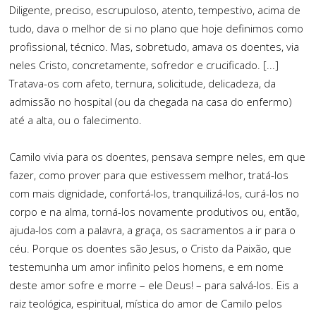
Diligente, preciso, escrupuloso, atento, tempestivo, acima de
tudo, dava o melhor de si no plano que hoje definimos como
profissional, técnico. Mas, sobretudo, amava os doentes, via
neles Cristo, concretamente, sofredor e crucificado. [...]
Tratava-os com afeto, ternura, solicitude, delicadeza, da
admissão no hospital (ou da chegada na casa do enfermo)
até a alta, ou o falecimento.
Camilo vivia para os doentes, pensava sempre neles, em que
fazer, como prover para que estivessem melhor, tratá-los
com mais dignidade, confortá-los, tranquilizá-los, curá-los no
corpo e na alma, torná-los novamente produtivos ou, então,
ajuda-los com a palavra, a graça, os sacramentos a ir para o
céu. Porque os doentes são Jesus, o Cristo da Paixão, que
testemunha um amor infinito pelos homens, e em nome
deste amor sofre e morre – ele Deus! – para salvá-los. Eis a
raiz teológica, espiritual, mística do amor de Camilo pelos