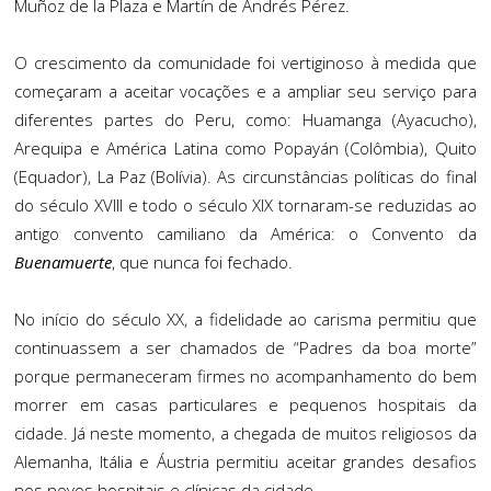
Muñoz de la Plaza e Martín de Andrés Pérez.
O crescimento da comunidade foi vertiginoso à medida que
começaram a aceitar vocações e a ampliar seu serviço para
diferentes partes do Peru, como: Huamanga (Ayacucho),
Arequipa e América Latina como Popayán (Colômbia), Quito
(Equador), La Paz (Bolívia). As circunstâncias políticas do final
do século XVIII e todo o século XIX tornaram-se reduzidas ao
antigo convento camiliano da América: o Convento da
Buenamuerte
, que nunca foi fechado.
No início do século XX, a fidelidade ao carisma permitiu que
continuassem a ser chamados de “Padres da boa morte”
porque permaneceram firmes no acompanhamento do bem
morrer em casas particulares e pequenos hospitais da
cidade. Já neste momento, a chegada de muitos religiosos da
Alemanha, Itália e Áustria permitiu aceitar grandes desafios
nos novos hospitais e clínicas da cidade.